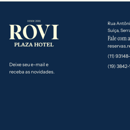
Rua Antôni
Suíça, Ser
Fale com a
reservas.
(11) 93148
Deixe seu e-mail e
(19) 3842-
receba as novidades.