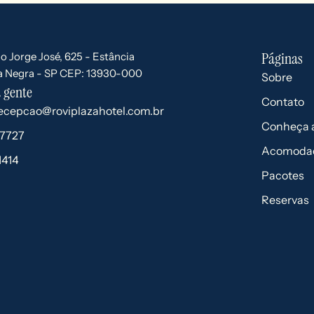
Páginas
o Jorge José, 625 - Estância
ra Negra - SP CEP: 13930-000
Sobre
 gente
Contato
recepcao@roviplazahotel.com.br
Conheça a
-7727
Acomoda
1414
Pacotes
Reservas